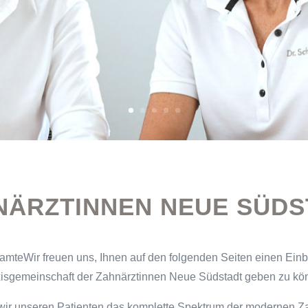
NÄRZTINNEN NEUE SÜDS
mteWir freuen uns, Ihnen auf den folgenden Seiten einen Einbl
isgemeinschaft der Zahnärztinnen Neue Südstadt geben zu kö
 wir unseren Patienten das komplette Spektrum der modernen Z