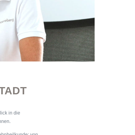
TADT
ick in die
nnen.
ahnheilkunde: von